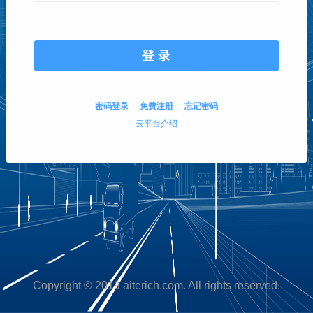
登录
密码登录
免费注册
忘记密码
云平台介绍
Copyright © 2019 aiterich.com. All rights reserved.